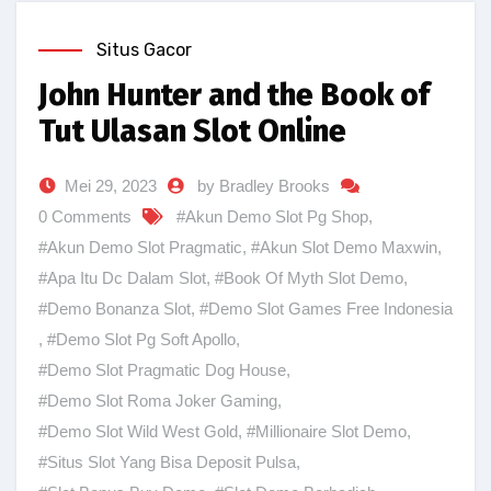
Situs Gacor
John Hunter and the Book of
Tut Ulasan Slot Online
Mei 29, 2023
by Bradley Brooks
0 Comments
#Akun Demo Slot Pg Shop
,
#Akun Demo Slot Pragmatic
,
#Akun Slot Demo Maxwin
,
#Apa Itu Dc Dalam Slot
,
#Book Of Myth Slot Demo
,
#Demo Bonanza Slot
,
#Demo Slot Games Free Indonesia
,
#Demo Slot Pg Soft Apollo
,
#Demo Slot Pragmatic Dog House
,
#Demo Slot Roma Joker Gaming
,
#Demo Slot Wild West Gold
,
#Millionaire Slot Demo
,
#Situs Slot Yang Bisa Deposit Pulsa
,