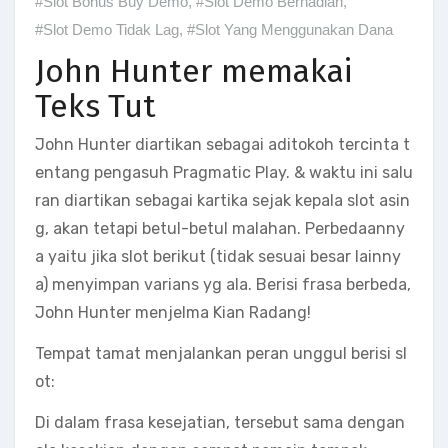
#Slot Bonus Buy Demo
,
#Slot Demo Berhadiah
,
#Slot Demo Tidak Lag
,
#Slot Yang Menggunakan Dana
John Hunter memakai
Teks Tut
John Hunter diartikan sebagai aditokoh tercinta t
entang pengasuh Pragmatic Play. & waktu ini salu
ran diartikan sebagai kartika sejak kepala slot asin
g, akan tetapi betul-betul malahan. Perbedaanny
a yaitu jika slot berikut (tidak sesuai besar lainny
a) menyimpan varians yg ala. Berisi frasa berbeda,
John Hunter menjelma Kian Radang!
Tempat tamat menjalankan peran unggul berisi sl
ot:
Di dalam frasa kesejatian, tersebut sama dengan