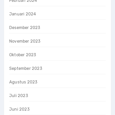
Februari 2024
Januari 2024
Desember 2023
November 2023
Oktober 2023
September 2023
Agustus 2023
Juli 2023
Juni 2023