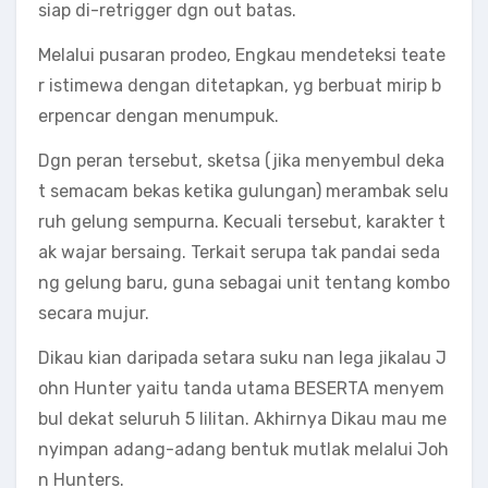
siap di-retrigger dgn out batas.
Melalui pusaran prodeo, Engkau mendeteksi teate
r istimewa dengan ditetapkan, yg berbuat mirip b
erpencar dengan menumpuk.
Dgn peran tersebut, sketsa (jika menyembul deka
t semacam bekas ketika gulungan) merambak selu
ruh gelung sempurna. Kecuali tersebut, karakter t
ak wajar bersaing. Terkait serupa tak pandai seda
ng gelung baru, guna sebagai unit tentang kombo
secara mujur.
Dikau kian daripada setara suku nan lega jikalau J
ohn Hunter yaitu tanda utama BESERTA menyem
bul dekat seluruh 5 lilitan. Akhirnya Dikau mau me
nyimpan adang-adang bentuk mutlak melalui Joh
n Hunters.