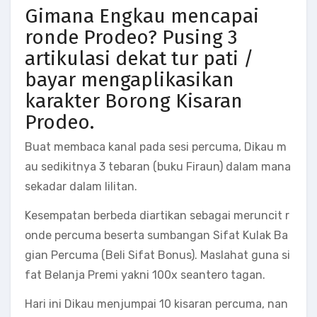
Gimana Engkau mencapai
ronde Prodeo? Pusing 3
artikulasi dekat tur pati /
bayar mengaplikasikan
karakter Borong Kisaran
Prodeo.
Buat membaca kanal pada sesi percuma, Dikau m
au sedikitnya 3 tebaran (buku Firaun) dalam mana
sekadar dalam lilitan.
Kesempatan berbeda diartikan sebagai meruncit r
onde percuma beserta sumbangan Sifat Kulak Ba
gian Percuma (Beli Sifat Bonus). Maslahat guna si
fat Belanja Premi yakni 100x seantero tagan.
Hari ini Dikau menjumpai 10 kisaran percuma, nan