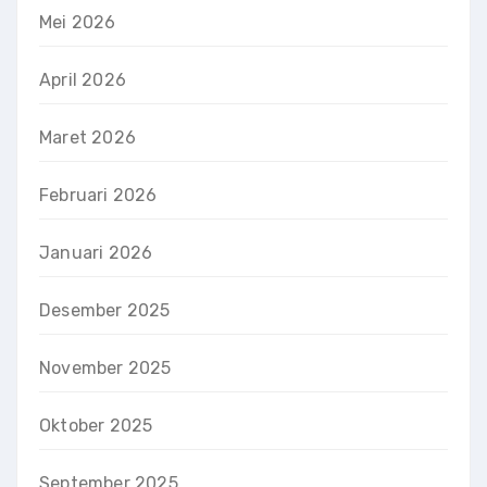
Mei 2026
April 2026
Maret 2026
Februari 2026
Januari 2026
Desember 2025
November 2025
Oktober 2025
September 2025