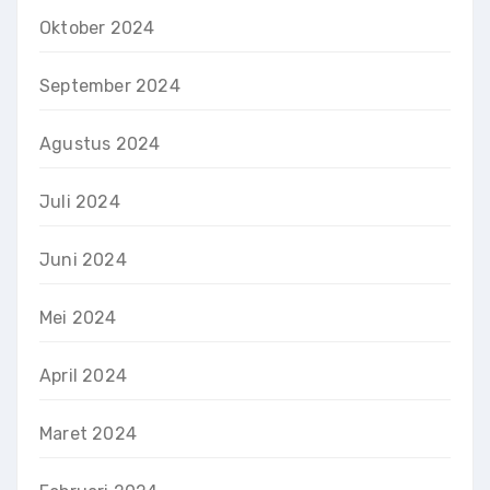
Oktober 2024
September 2024
Agustus 2024
Juli 2024
Juni 2024
Mei 2024
April 2024
Maret 2024