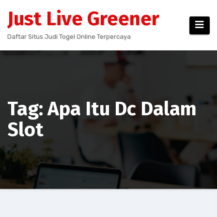
Skip
Just Live Greener
to
content
Daftar Situs Judi Togel Online Terpercaya
Tag: Apa Itu Dc Dalam
Slot