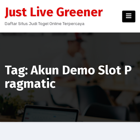
Skip
Just Live Greener
to
content
Daftar Situs Judi Togel Online Terpercaya
Tag: Akun Demo Slot P
ragmatic