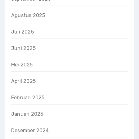
Agustus 2025
Juli 2025
Juni 2025
Mei 2025
April 2025
Februari 2025
Januari 2025
Desember 2024