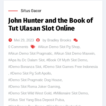
Situs Gacor
John Hunter and the Book of
Tut Ulasan Slot Online
Mei 29, 2023
by Bradley Brooks
0 Comments
#Akun Demo Slot Pg Shop
,
#Akun Demo Slot Pragmatic
,
#Akun Slot Demo Maxwin
,
#Apa Itu Dc Dalam Slot
,
#Book Of Myth Slot Demo
,
#Demo Bonanza Slot
,
#Demo Slot Games Free Indonesia
,
#Demo Slot Pg Soft Apollo
,
#Demo Slot Pragmatic Dog House
,
#Demo Slot Roma Joker Gaming
,
#Demo Slot Wild West Gold
,
#Millionaire Slot Demo
,
#Situs Slot Yang Bisa Deposit Pulsa
,