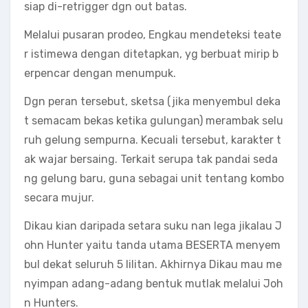
siap di-retrigger dgn out batas.
Melalui pusaran prodeo, Engkau mendeteksi teate
r istimewa dengan ditetapkan, yg berbuat mirip b
erpencar dengan menumpuk.
Dgn peran tersebut, sketsa (jika menyembul deka
t semacam bekas ketika gulungan) merambak selu
ruh gelung sempurna. Kecuali tersebut, karakter t
ak wajar bersaing. Terkait serupa tak pandai seda
ng gelung baru, guna sebagai unit tentang kombo
secara mujur.
Dikau kian daripada setara suku nan lega jikalau J
ohn Hunter yaitu tanda utama BESERTA menyem
bul dekat seluruh 5 lilitan. Akhirnya Dikau mau me
nyimpan adang-adang bentuk mutlak melalui Joh
n Hunters.