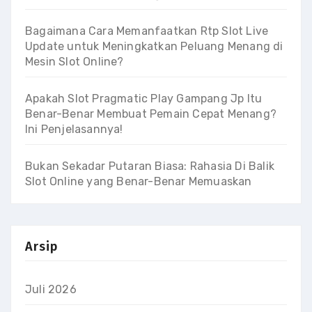
Bagaimana Cara Memanfaatkan Rtp Slot Live
Update untuk Meningkatkan Peluang Menang di
Mesin Slot Online?
Apakah Slot Pragmatic Play Gampang Jp Itu
Benar-Benar Membuat Pemain Cepat Menang?
Ini Penjelasannya!
Bukan Sekadar Putaran Biasa: Rahasia Di Balik
Slot Online yang Benar-Benar Memuaskan
Arsip
Juli 2026