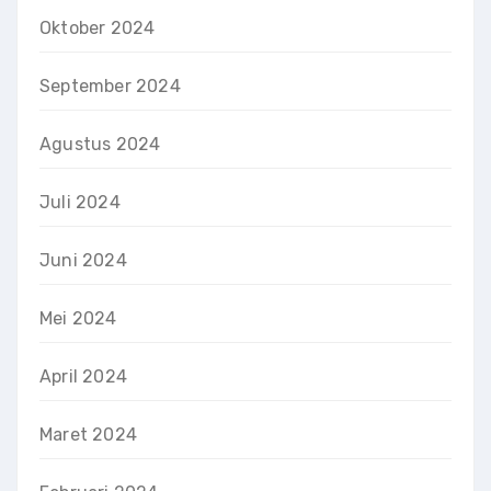
Oktober 2024
September 2024
Agustus 2024
Juli 2024
Juni 2024
Mei 2024
April 2024
Maret 2024