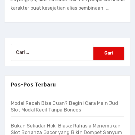
karakter buat kesejatian alias pembinaan. …
Cari
untuk:
Pos-Pos Terbaru
Modal Receh Bisa Cuan? Begini Cara Main Judi
Slot Modal Kecil Tanpa Boncos
Bukan Sekadar Hoki Biasa: Rahasia Menemukan
Slot Bonanza Gacor yang Bikin Dompet Senyum