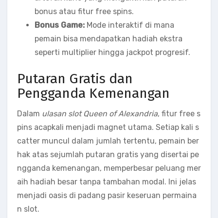
bonus atau fitur free spins.
Bonus Game:
Mode interaktif di mana
pemain bisa mendapatkan hadiah ekstra
seperti multiplier hingga jackpot progresif.
Putaran Gratis dan
Pengganda Kemenangan
Dalam
ulasan slot Queen of Alexandria
, fitur free s
pins acapkali menjadi magnet utama. Setiap kali s
catter muncul dalam jumlah tertentu, pemain ber
hak atas sejumlah putaran gratis yang disertai pe
ngganda kemenangan, memperbesar peluang mer
aih hadiah besar tanpa tambahan modal. Ini jelas
menjadi oasis di padang pasir keseruan permaina
n slot.