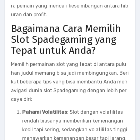
ra pemain yang mencari keseimbangan antara hib
uran dan profit.
Bagaimana Cara Memilih
Slot Spadegaming yang
Tepat untuk Anda?
Memilih permainan slot yang tepat di antara pulu
han judul memang bisa jadi membingungkan. Beri
kut beberapa tips yang bisa membantu Anda men
avigasi dunia slot Spadegaming dengan lebih per
caya diri:
Pahami Volatilitas
: Slot dengan volatilitas
rendah biasanya memberikan kemenangan
kecil tapi sering, sedangkan volatilitas tinggi
menawarkan kemenangan besar tapi jarang.