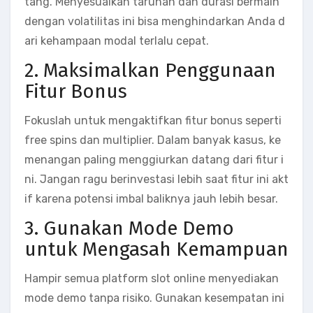
tang. Menyesuaikan taruhan dan durasi bermain
dengan volatilitas ini bisa menghindarkan Anda d
ari kehampaan modal terlalu cepat.
2. Maksimalkan Penggunaan
Fitur Bonus
Fokuslah untuk mengaktifkan fitur bonus seperti
free spins dan multiplier. Dalam banyak kasus, ke
menangan paling menggiurkan datang dari fitur i
ni. Jangan ragu berinvestasi lebih saat fitur ini akt
if karena potensi imbal baliknya jauh lebih besar.
3. Gunakan Mode Demo
untuk Mengasah Kemampuan
Hampir semua platform slot online menyediakan
mode demo tanpa risiko. Gunakan kesempatan ini