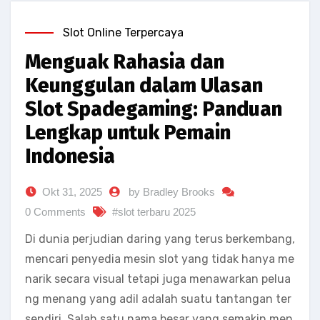
Slot Online Terpercaya
Menguak Rahasia dan
Keunggulan dalam Ulasan
Slot Spadegaming: Panduan
Lengkap untuk Pemain
Indonesia
Okt 31, 2025
by Bradley Brooks
0 Comments
#slot terbaru 2025
Di dunia perjudian daring yang terus berkembang,
mencari penyedia mesin slot yang tidak hanya me
narik secara visual tetapi juga menawarkan pelua
ng menang yang adil adalah suatu tantangan ter
sendiri. Salah satu nama besar yang semakin men