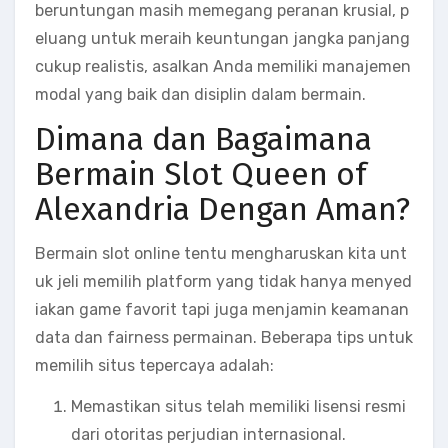
beruntungan masih memegang peranan krusial, p
eluang untuk meraih keuntungan jangka panjang
cukup realistis, asalkan Anda memiliki manajemen
modal yang baik dan disiplin dalam bermain.
Dimana dan Bagaimana
Bermain Slot Queen of
Alexandria Dengan Aman?
Bermain slot online tentu mengharuskan kita unt
uk jeli memilih platform yang tidak hanya menyed
iakan game favorit tapi juga menjamin keamanan
data dan fairness permainan. Beberapa tips untuk
memilih situs tepercaya adalah:
Memastikan situs telah memiliki lisensi resmi
dari otoritas perjudian internasional.