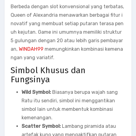
Berbeda dengan slot konvensional yang terbatas,
Queen of Alexandria menawarkan berbagai fitur i
novatif yang membuat setiap putaran terasa pen
uh kejutan. Game ini umumnya memiliki struktur
5 gulungan dengan 20 atau lebih garis pembayar
an,
WINDAH99
memungkinkan kombinasi kemena
ngan yang variatif.
Simbol Khusus dan
Fungsinya
Wild Symbol:
Biasanya berupa wajah sang
Ratu itu sendiri, simbol ini menggantikan
simbol lain untuk membentuk kombinasi
kemenangan.
Scatter Symbol:
Lambang piramida atau
artefak kuno yang mengaktifkan putaran