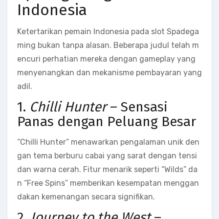
Indonesia
Ketertarikan pemain Indonesia pada slot Spadega
ming bukan tanpa alasan. Beberapa judul telah m
encuri perhatian mereka dengan gameplay yang
menyenangkan dan mekanisme pembayaran yang
adil.
1.
Chilli Hunter
– Sensasi
Panas dengan Peluang Besar
“Chilli Hunter” menawarkan pengalaman unik den
gan tema berburu cabai yang sarat dengan tensi
dan warna cerah. Fitur menarik seperti “Wilds” da
n “Free Spins” memberikan kesempatan menggan
dakan kemenangan secara signifikan.
2.
Journey to the West
–