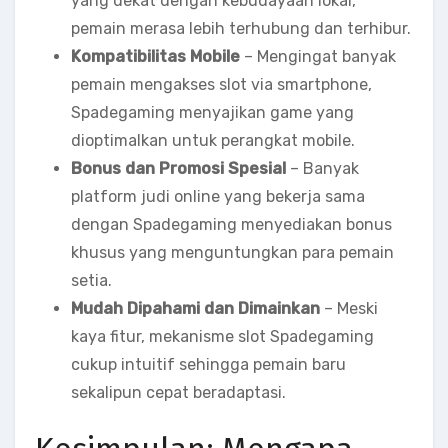
yang dekat dengan kebudayaan lokal,
pemain merasa lebih terhubung dan terhibur.
Kompatibilitas Mobile
– Mengingat banyak
pemain mengakses slot via smartphone,
Spadegaming menyajikan game yang
dioptimalkan untuk perangkat mobile.
Bonus dan Promosi Spesial
– Banyak
platform judi online yang bekerja sama
dengan Spadegaming menyediakan bonus
khusus yang menguntungkan para pemain
setia.
Mudah Dipahami dan Dimainkan
– Meski
kaya fitur, mekanisme slot Spadegaming
cukup intuitif sehingga pemain baru
sekalipun cepat beradaptasi.