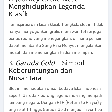
Menghidupkan Legenda
Klasik
Terinspirasi dari kisah klasik Tiongkok, slot ini tidak
hanya menyuguhkan grafis menawan tetapi juga
bonus round yang menegangkan, di mana pemain
dapat membantu Sang Raja Monyet mengalahkan
musuh dan memenangkan hadiah melimpah.
3.
Garuda Gold
– Simbol
Keberuntungan dari
Nusantara
Slot ini memadukan unsur budaya lokal Indonesia,
seperti Garuda – burung legendaris yang menjadi
lambang negara. Dengan RTP (Return to Player) y
ang relatif tinggi, Garuda Gold menjadi favorit pa