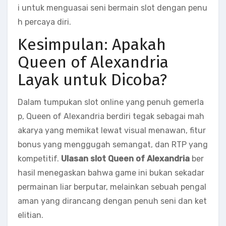
i untuk menguasai seni bermain slot dengan penu
h percaya diri.
Kesimpulan: Apakah
Queen of Alexandria
Layak untuk Dicoba?
Dalam tumpukan slot online yang penuh gemerla
p, Queen of Alexandria berdiri tegak sebagai mah
akarya yang memikat lewat visual menawan, fitur
bonus yang menggugah semangat, dan RTP yang
kompetitif.
Ulasan slot Queen of Alexandria
ber
hasil menegaskan bahwa game ini bukan sekadar
permainan liar berputar, melainkan sebuah pengal
aman yang dirancang dengan penuh seni dan ket
elitian.