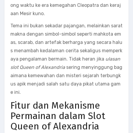
ong waktu ke era kemegahan Cleopatra dan keraj
aan Mesir kuno.
Tema ini bukan sekadar pajangan, melainkan sarat
makna dengan simbol-simbol seperti mahkota em
as, scarab, dan artefak berharga yang secara halu
s menambah kedalaman cerita sekaligus memperk
aya pengalaman bermain. Tidak heran jika
ulasan
slot Queen of Alexandria
sering menyinggung bag
aimana kemewahan dan misteri sejarah terbungk
us apik menjadi salah satu daya pikat utama gam
e ini.
Fitur dan Mekanisme
Permainan dalam Slot
Queen of Alexandria