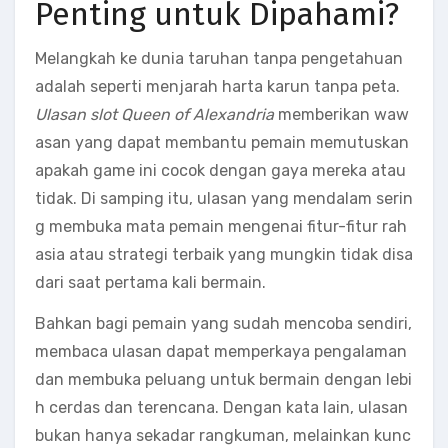
Penting untuk Dipahami?
Melangkah ke dunia taruhan tanpa pengetahuan
adalah seperti menjarah harta karun tanpa peta.
Ulasan slot Queen of Alexandria
memberikan waw
asan yang dapat membantu pemain memutuskan
apakah game ini cocok dengan gaya mereka atau
tidak. Di samping itu, ulasan yang mendalam serin
g membuka mata pemain mengenai fitur-fitur rah
asia atau strategi terbaik yang mungkin tidak disa
dari saat pertama kali bermain.
Bahkan bagi pemain yang sudah mencoba sendiri,
membaca ulasan dapat memperkaya pengalaman
dan membuka peluang untuk bermain dengan lebi
h cerdas dan terencana. Dengan kata lain, ulasan
bukan hanya sekadar rangkuman, melainkan kunc