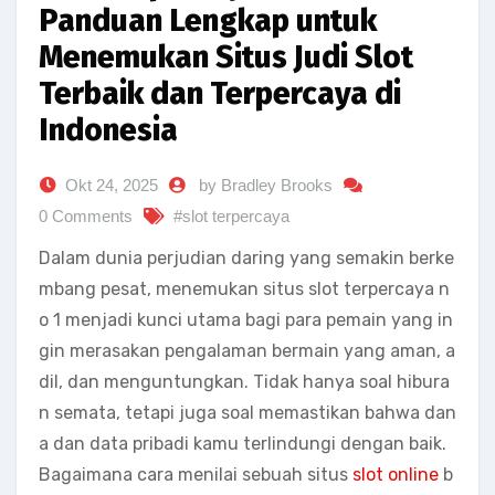
Panduan Lengkap untuk
Menemukan Situs Judi Slot
Terbaik dan Terpercaya di
Indonesia
Okt 24, 2025
by Bradley Brooks
0 Comments
#slot terpercaya
Dalam dunia perjudian daring yang semakin berke
mbang pesat, menemukan situs slot terpercaya n
o 1 menjadi kunci utama bagi para pemain yang in
gin merasakan pengalaman bermain yang aman, a
dil, dan menguntungkan. Tidak hanya soal hibura
n semata, tetapi juga soal memastikan bahwa dan
a dan data pribadi kamu terlindungi dengan baik.
Bagaimana cara menilai sebuah situs
slot online
b