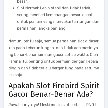
besar.
Slot Normal: Lebih stabil dan tidak terlalu
sering memberi kemenangan besar, cocok
untuk pemain yang menyukai tantangan dan
permainan jangka panjang.
Namun, tentu saja, semua permainan slot didasar
kan pada keberuntungan, dan tidak ada mesin ya
ng benar-benar jaminan gacor setiap waktu. Oleh
karena itu, penting untuk bermain dengan kepala
dingin dan tidak terlalu bergantung pada satu me
sin saja.
Apakah Slot Firebird Spirit
Gacor Benar-Benar Ada?
Jawabannya, ya! Meski mesin slot berbasis RNG ti