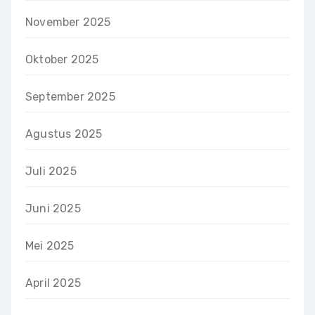
November 2025
Oktober 2025
September 2025
Agustus 2025
Juli 2025
Juni 2025
Mei 2025
April 2025