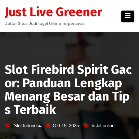
Skip
Just Live Greener
to
content
Daftar Situs Judi Togel Online Terpercaya
Slot Firebird Spirit Gac
or: Panduan Lengkap
Menang Besar dan Tip
s Terbaik
Slot Indonesia
Okt 15, 2025
#slot online