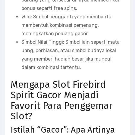
bonus seperti free spins.
Wild: Simbol pengganti yang membantu
membentuk kombinasi pemenang,
meningkatkan peluang gacor.
Simbol Nilai Tinggi: Simbol lain seperti mata
uang, perhiasan, atau simbol budaya lokal
yang memberi hadiah besar jika muncul
dalam kombinasi tertentu.
Mengapa Slot Firebird
Spirit Gacor Menjadi
Favorit Para Penggemar
Slot?
Istilah “Gacor”: Apa Artinya