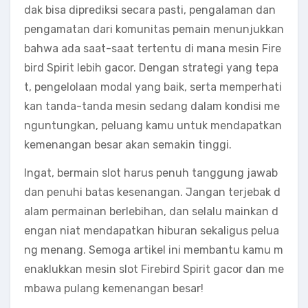
dak bisa diprediksi secara pasti, pengalaman dan
pengamatan dari komunitas pemain menunjukkan
bahwa ada saat-saat tertentu di mana mesin Fire
bird Spirit lebih gacor. Dengan strategi yang tepa
t, pengelolaan modal yang baik, serta memperhati
kan tanda-tanda mesin sedang dalam kondisi me
nguntungkan, peluang kamu untuk mendapatkan
kemenangan besar akan semakin tinggi.
Ingat, bermain slot harus penuh tanggung jawab
dan penuhi batas kesenangan. Jangan terjebak d
alam permainan berlebihan, dan selalu mainkan d
engan niat mendapatkan hiburan sekaligus pelua
ng menang. Semoga artikel ini membantu kamu m
enaklukkan mesin slot Firebird Spirit gacor dan me
mbawa pulang kemenangan besar!