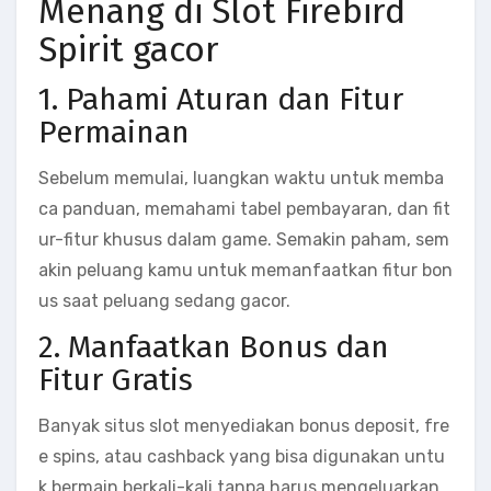
Menang di Slot Firebird
Spirit gacor
1. Pahami Aturan dan Fitur
Permainan
Sebelum memulai, luangkan waktu untuk memba
ca panduan, memahami tabel pembayaran, dan fit
ur-fitur khusus dalam game. Semakin paham, sem
akin peluang kamu untuk memanfaatkan fitur bon
us saat peluang sedang gacor.
2. Manfaatkan Bonus dan
Fitur Gratis
Banyak situs slot menyediakan bonus deposit, fre
e spins, atau cashback yang bisa digunakan untu
k bermain berkali-kali tanpa harus mengeluarkan