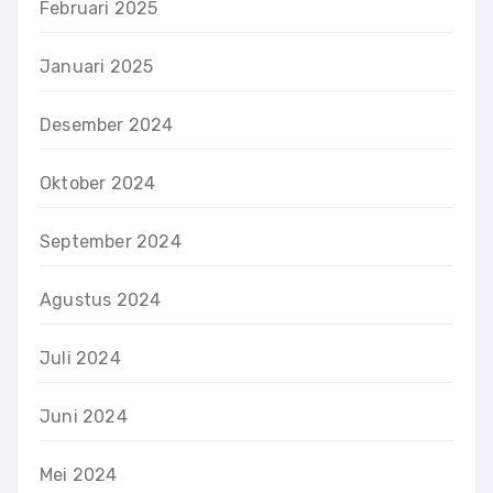
Februari 2025
Januari 2025
Desember 2024
Oktober 2024
September 2024
Agustus 2024
Juli 2024
Juni 2024
Mei 2024