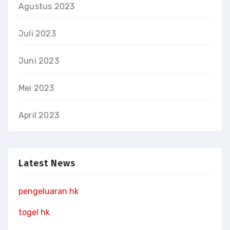
Agustus 2023
Juli 2023
Juni 2023
Mei 2023
April 2023
Latest News
pengeluaran hk
togel hk