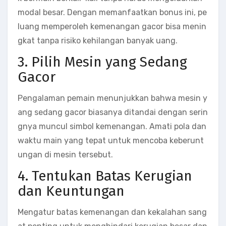
modal besar. Dengan memanfaatkan bonus ini, pe
luang memperoleh kemenangan gacor bisa menin
gkat tanpa risiko kehilangan banyak uang.
3. Pilih Mesin yang Sedang
Gacor
Pengalaman pemain menunjukkan bahwa mesin y
ang sedang gacor biasanya ditandai dengan serin
gnya muncul simbol kemenangan. Amati pola dan
waktu main yang tepat untuk mencoba keberunt
ungan di mesin tersebut.
4. Tentukan Batas Kerugian
dan Keuntungan
Mengatur batas kemenangan dan kekalahan sang