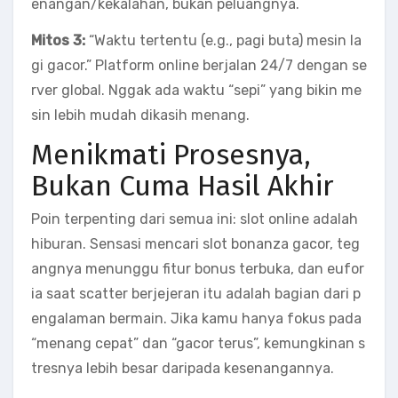
enangan/kekalahan, bukan peluangnya.
Mitos 3:
“Waktu tertentu (e.g., pagi buta) mesin la
gi gacor.” Platform online berjalan 24/7 dengan se
rver global. Nggak ada waktu “sepi” yang bikin me
sin lebih mudah dikasih menang.
Menikmati Prosesnya,
Bukan Cuma Hasil Akhir
Poin terpenting dari semua ini: slot online adalah
hiburan. Sensasi mencari slot bonanza gacor, teg
angnya menunggu fitur bonus terbuka, dan eufor
ia saat scatter berjejeran itu adalah bagian dari p
engalaman bermain. Jika kamu hanya fokus pada
“menang cepat” dan “gacor terus”, kemungkinan s
tresnya lebih besar daripada kesenangannya.