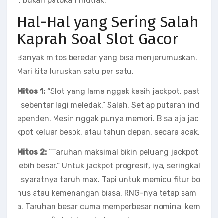
i, bukan patokan mutlak.
Hal-Hal yang Sering Salah
Kaprah Soal Slot Gacor
Banyak mitos beredar yang bisa menjerumuskan.
Mari kita luruskan satu per satu.
Mitos 1:
“Slot yang lama nggak kasih jackpot, past
i sebentar lagi meledak.” Salah. Setiap putaran ind
ependen. Mesin nggak punya memori. Bisa aja jac
kpot keluar besok, atau tahun depan, secara acak.
Mitos 2:
“Taruhan maksimal bikin peluang jackpot
lebih besar.” Untuk jackpot progresif, iya, seringkal
i syaratnya taruh max. Tapi untuk memicu fitur bo
nus atau kemenangan biasa, RNG-nya tetap sam
a. Taruhan besar cuma memperbesar nominal kem