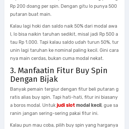
Rp 200 doang per spin. Dengan gitu lo punya 500
putaran buat main.
Kalau lagi hoki dan saldo naik 50% dari modal awa
l, lo bisa naikin taruhan sedikit, misal jadi Rp 500 a
tau Rp 1.000. Tapi kalau saldo udah turun 50%, tur
unin lagi taruhan ke nominal paling kecil. Gini cara
nya main cerdas, bukan cuma modal nekat.
3. Manfaatin Fitur Buy Spin
Dengan Bijak
Banyak pemain tergiur dengan fitur beli putaran g
ratis alias buy spin. Tapi hati-hati, fitur ini biasany
a boros modal. Untuk
judi slot
modal kecil
, gue sa
ranin jangan sering-sering pakai fitur ini.
Kalau pun mau coba, pilih buy spin yang harganya