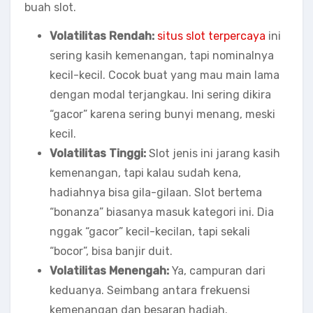
buah slot.
Volatilitas Rendah:
situs slot terpercaya
ini
sering kasih kemenangan, tapi nominalnya
kecil-kecil. Cocok buat yang mau main lama
dengan modal terjangkau. Ini sering dikira
“gacor” karena sering bunyi menang, meski
kecil.
Volatilitas Tinggi:
Slot jenis ini jarang kasih
kemenangan, tapi kalau sudah kena,
hadiahnya bisa gila-gilaan. Slot bertema
“bonanza” biasanya masuk kategori ini. Dia
nggak “gacor” kecil-kecilan, tapi sekali
“bocor”, bisa banjir duit.
Volatilitas Menengah:
Ya, campuran dari
keduanya. Seimbang antara frekuensi
kemenangan dan besaran hadiah.