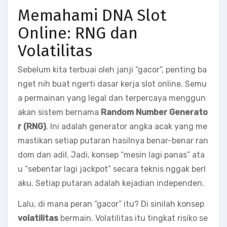
Memahami DNA Slot
Online: RNG dan
Volatilitas
Sebelum kita terbuai oleh janji “gacor”, penting ba
nget nih buat ngerti dasar kerja slot online. Semu
a permainan yang legal dan terpercaya menggun
akan sistem bernama
Random Number Generato
r (RNG)
. Ini adalah generator angka acak yang me
mastikan setiap putaran hasilnya benar-benar ran
dom dan adil. Jadi, konsep “mesin lagi panas” ata
u “sebentar lagi jackpot” secara teknis nggak berl
aku. Setiap putaran adalah kejadian independen.
Lalu, di mana peran “gacor” itu? Di sinilah konsep
volatilitas
bermain. Volatilitas itu tingkat risiko se