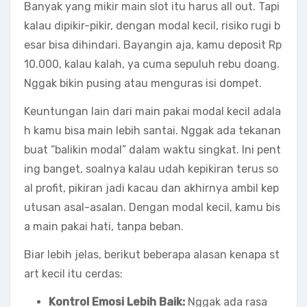
Banyak yang mikir main slot itu harus all out. Tapi
kalau dipikir-pikir, dengan modal kecil, risiko rugi b
esar bisa dihindari. Bayangin aja, kamu deposit Rp
10.000, kalau kalah, ya cuma sepuluh rebu doang.
Nggak bikin pusing atau menguras isi dompet.
Keuntungan lain dari main pakai modal kecil adala
h kamu bisa main lebih santai. Nggak ada tekanan
buat “balikin modal” dalam waktu singkat. Ini pent
ing banget, soalnya kalau udah kepikiran terus so
al profit, pikiran jadi kacau dan akhirnya ambil kep
utusan asal-asalan. Dengan modal kecil, kamu bis
a main pakai hati, tanpa beban.
Biar lebih jelas, berikut beberapa alasan kenapa st
art kecil itu cerdas:
Kontrol Emosi Lebih Baik:
Nggak ada rasa