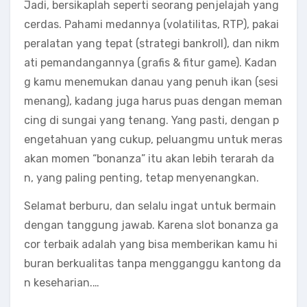
Jadi, bersikaplah seperti seorang penjelajah yang
cerdas. Pahami medannya (volatilitas, RTP), pakai
peralatan yang tepat (strategi bankroll), dan nikm
ati pemandangannya (grafis & fitur game). Kadan
g kamu menemukan danau yang penuh ikan (sesi
menang), kadang juga harus puas dengan meman
cing di sungai yang tenang. Yang pasti, dengan p
engetahuan yang cukup, peluangmu untuk meras
akan momen “bonanza” itu akan lebih terarah da
n, yang paling penting, tetap menyenangkan.
Selamat berburu, dan selalu ingat untuk bermain
dengan tanggung jawab. Karena slot bonanza ga
cor terbaik adalah yang bisa memberikan kamu hi
buran berkualitas tanpa mengganggu kantong da
n keseharian.…