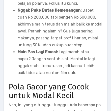
pelajari polanya. Fokus itu kunci.
Nggak Pake Batas Kemenangan:
Dapet
cuan Rp 200.000 tapi pengen Rp 500.000,
akhirnya main terus dan malah balik ke modal
awal. Pernah ngalamin? Gue juga sering.
Makanya, pasang target profit harian, misal
untung 30% udah cukup buat stop.
Main Pas Lagi Emosi:
Lagi marah atau
capek? Jangan sentuh slot. Mental lo lagi
nggak stabil, keputusan jadi kacau. Lebih
baik tidur atau nonton film dulu.
Pola Gacor yang Cocok
untuk Modal Kecil
Nah, ini yang ditunggu-tunggu. Ada beberapa pol