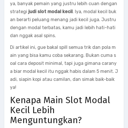
ya, banyak pemain yang justru lebih cuan dengan
strategi
judi slot modal kecil
. Iya, modal kecil buk
an berarti peluang menang jadi kecil juga. Justru
dengan modal terbatas, kamu jadi lebih hati-hati
dan nggak asal spins.
Di artikel ini, gue bakal spill semua trik dan pola m
ain yang bisa kamu coba sekarang. Bukan cuma s
oal cara deposit minimal, tapi juga gimana carany
a biar modal kecil itu nggak habis dalam 5 menit. J
adi, siapin kopi atau camilan, dan simak baik-baik
ya!
Kenapa Main Slot Modal
Kecil Lebih
Menguntungkan?