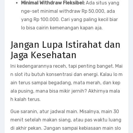
Minimal Withdraw Fleksibel:
Ada situs yang
nge-set minimal withdraw Rp 50.000, ada
yang Rp 100.000. Cari yang paling kecil biar
lo bisa cairin kemenangan kapan aja.
Jangan Lupa Istirahat dan
Jaga Kesehatan
Ini kedengarannya receh, tapi penting banget. Mai
n slot itu butuh konsentrasi dan energi. Kalau lo m
ain terus sampai begadang, mata merah, dan kep
ala pusing, mana bisa mikir jernih? Akhirnya mala
h kalah terus.
Gue saranin, atur jadwal main. Misalnya, main 30
menit setelah makan siang, atau pas waktu luang
di akhir pekan. Jangan sampai kebiasaan main slo