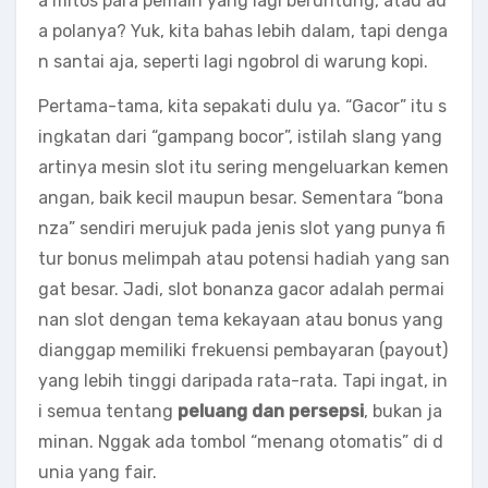
a mitos para pemain yang lagi beruntung, atau ad
a polanya? Yuk, kita bahas lebih dalam, tapi denga
n santai aja, seperti lagi ngobrol di warung kopi.
Pertama-tama, kita sepakati dulu ya. “Gacor” itu s
ingkatan dari “gampang bocor”, istilah slang yang
artinya mesin slot itu sering mengeluarkan kemen
angan, baik kecil maupun besar. Sementara “bona
nza” sendiri merujuk pada jenis slot yang punya fi
tur bonus melimpah atau potensi hadiah yang san
gat besar. Jadi, slot bonanza gacor adalah permai
nan slot dengan tema kekayaan atau bonus yang
dianggap memiliki frekuensi pembayaran (payout)
yang lebih tinggi daripada rata-rata. Tapi ingat, in
i semua tentang
peluang dan persepsi
, bukan ja
minan. Nggak ada tombol “menang otomatis” di d
unia yang fair.