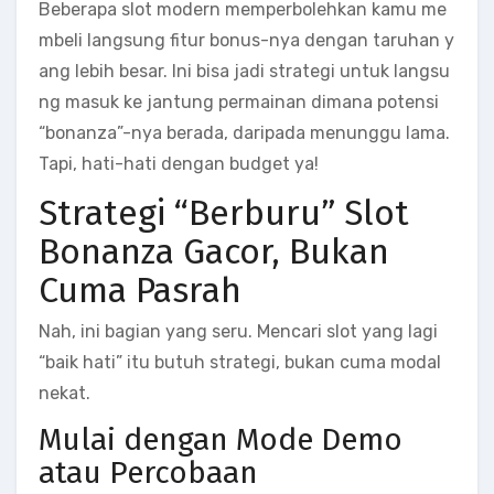
Beberapa slot modern memperbolehkan kamu me
mbeli langsung fitur bonus-nya dengan taruhan y
ang lebih besar. Ini bisa jadi strategi untuk langsu
ng masuk ke jantung permainan dimana potensi
“bonanza”-nya berada, daripada menunggu lama.
Tapi, hati-hati dengan budget ya!
Strategi “Berburu” Slot
Bonanza Gacor, Bukan
Cuma Pasrah
Nah, ini bagian yang seru. Mencari slot yang lagi
“baik hati” itu butuh strategi, bukan cuma modal
nekat.
Mulai dengan Mode Demo
atau Percobaan