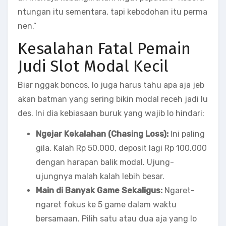
ntungan itu sementara, tapi kebodohan itu perma
nen.”
Kesalahan Fatal Pemain
Judi Slot Modal Kecil
Biar nggak boncos, lo juga harus tahu apa aja jeb
akan batman yang sering bikin modal receh jadi lu
des. Ini dia kebiasaan buruk yang wajib lo hindari:
Ngejar Kekalahan (Chasing Loss):
Ini paling
gila. Kalah Rp 50.000, deposit lagi Rp 100.000
dengan harapan balik modal. Ujung-
ujungnya malah kalah lebih besar.
Main di Banyak Game Sekaligus:
Ngaret-
ngaret fokus ke 5 game dalam waktu
bersamaan. Pilih satu atau dua aja yang lo