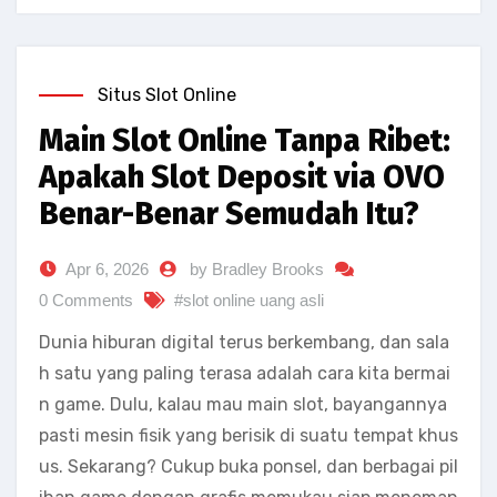
Situs Slot Online
Main Slot Online Tanpa Ribet:
Apakah Slot Deposit via OVO
Benar-Benar Semudah Itu?
Apr 6, 2026
by Bradley Brooks
0 Comments
#slot online uang asli
Dunia hiburan digital terus berkembang, dan sala
h satu yang paling terasa adalah cara kita bermai
n game. Dulu, kalau mau main slot, bayangannya
pasti mesin fisik yang berisik di suatu tempat khus
us. Sekarang? Cukup buka ponsel, dan berbagai pil