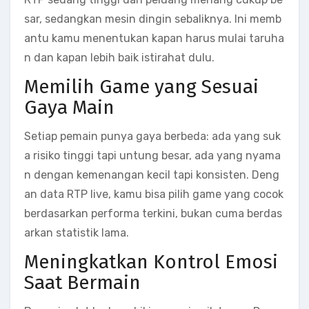
sar, sedangkan mesin dingin sebaliknya. Ini memb
antu kamu menentukan kapan harus mulai taruha
n dan kapan lebih baik istirahat dulu.
Memilih Game yang Sesuai
Gaya Main
Setiap pemain punya gaya berbeda: ada yang suk
a risiko tinggi tapi untung besar, ada yang nyama
n dengan kemenangan kecil tapi konsisten. Deng
an data RTP live, kamu bisa pilih game yang cocok
berdasarkan performa terkini, bukan cuma berdas
arkan statistik lama.
Meningkatkan Kontrol Emosi
Saat Bermain