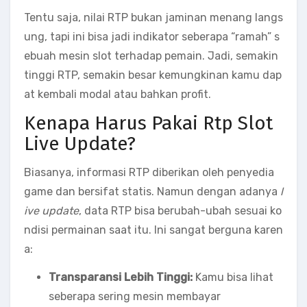
Tentu saja, nilai RTP bukan jaminan menang langs
ung, tapi ini bisa jadi indikator seberapa “ramah” s
ebuah mesin slot terhadap pemain. Jadi, semakin
tinggi RTP, semakin besar kemungkinan kamu dap
at kembali modal atau bahkan profit.
Kenapa Harus Pakai Rtp Slot
Live Update?
Biasanya, informasi RTP diberikan oleh penyedia
game dan bersifat statis. Namun dengan adanya
l
ive update
, data RTP bisa berubah-ubah sesuai ko
ndisi permainan saat itu. Ini sangat berguna karen
a:
Transparansi Lebih Tinggi:
Kamu bisa lihat
seberapa sering mesin membayar