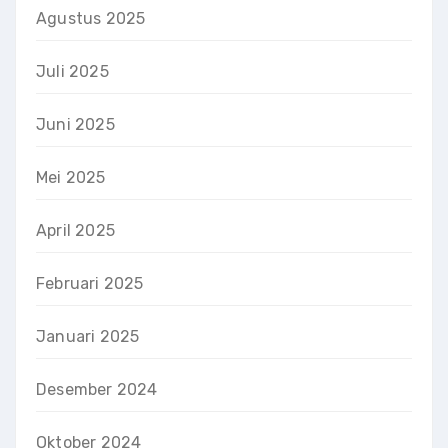
Agustus 2025
Juli 2025
Juni 2025
Mei 2025
April 2025
Februari 2025
Januari 2025
Desember 2024
Oktober 2024