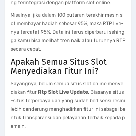
ng terintegrasi dengan platform slot online.
Misalnya, jika dalam 100 putaran terakhir mesin sl
ot membayar hadiah sebesar 95%, maka RTP live-
nya tercatat 95%. Data ini terus diperbarui sehing
ga kamu bisa melihat tren naik atau turunnya RTP
secara cepat.
Apakah Semua Situs Slot
Menyediakan Fitur Ini?
Sayangnya, belum semua situs slot online menye
diakan fitur
Rtp Slot Live Update
. Biasanya situs
-situs terpercaya dan yang sudah berlisensi resmi
lebih cenderung menghadirkan fitur ini sebagai be
ntuk transparansi dan pelayanan terbaik kepada p
emain.