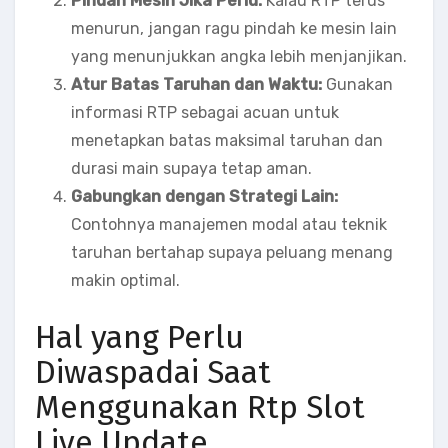
Pindah Mesin Jika Perlu:
Kalau RTP terus
menurun, jangan ragu pindah ke mesin lain
yang menunjukkan angka lebih menjanjikan.
Atur Batas Taruhan dan Waktu:
Gunakan
informasi RTP sebagai acuan untuk
menetapkan batas maksimal taruhan dan
durasi main supaya tetap aman.
Gabungkan dengan Strategi Lain:
Contohnya manajemen modal atau teknik
taruhan bertahap supaya peluang menang
makin optimal.
Hal yang Perlu
Diwaspadai Saat
Menggunakan Rtp Slot
Live Update