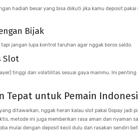
gan hadiah besar yang bisa diikuti jika kamu deposit pakai
engan Bijak
tapi jangan lupa kontrol taruhan agar nggak boros saldo.
s Slot
yer) tinggi dan volatilitas sesuai gaya mainmu. Ini penting 
han Tepat untuk Pemain Indones
g ditawarkan, nggak heran kalau slot pakai Gopay jadi pi
praktis, metode ini juga memberikan rasa aman dan nyaman s
oba mulai dengan deposit kecil dulu dan rasakan sendiri be