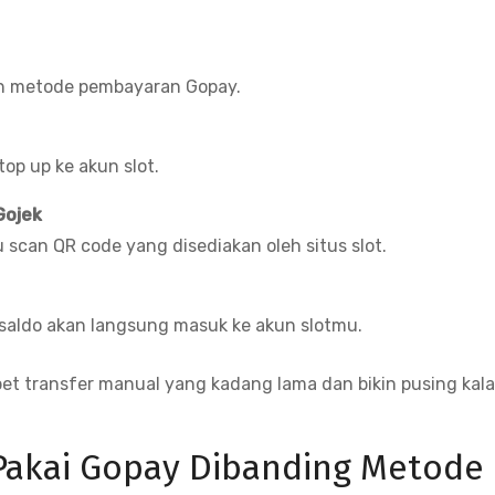
lih metode pembayaran Gopay.
op up ke akun slot.
Gojek
lu scan QR code yang disediakan oleh situs slot.
 saldo akan langsung masuk ke akun slotmu.
bet transfer manual yang kadang lama dan bikin pusing kala
Pakai Gopay Dibanding Metode