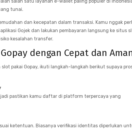
alah salah satu layanan e-wallet paling populer di Indonesi
ang tunai.
 kemudahan dan kecepatan dalam transaksi. Kamu nggak perl
aplikasi Gojek dan lakukan pembayaran langsung ke situs sl
siko kesalahan transfer.
ai Gopay dengan Cepat dan Ama
 slot pakai Gopay, ikuti langkah-langkah berikut supaya pro
y
jadi pastikan kamu daftar di platform terpercaya yang
suai ketentuan. Biasanya verifikasi identitas diperlukan un