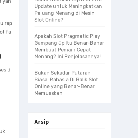
a yan
Update untuk Meningkatkan
Peluang Menang di Mesin
Slot Online?
u rep
ot fa
Apakah Slot Pragmatic Play
Gampang Jp Itu Benar-Benar
Membuat Pemain Cepat
n
Menang? Ini Penjelasannya!
ses d
Bukan Sekadar Putaran
Biasa: Rahasia Di Balik Slot
Online yang Benar-Benar
Memuaskan
Arsip
tuk