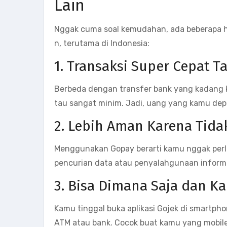
Lain
Nggak cuma soal kemudahan, ada beberapa hal
n, terutama di Indonesia:
1. Transaksi Super Cepat 
Berbeda dengan transfer bank yang kadang k
tau sangat minim. Jadi, uang yang kamu dep
2. Lebih Aman Karena Tida
Menggunakan Gopay berarti kamu nggak perlu s
pencurian data atau penyalahgunaan informa
3. Bisa Dimana Saja dan K
Kamu tinggal buka aplikasi Gojek di smartpho
ATM atau bank. Cocok buat kamu yang mobile 