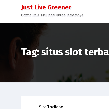
Skip
Just Live Greener
to
Daftar Situs Judi Togel Online Terpercaya
content
Tag: situs slot terba
Slot Thailand