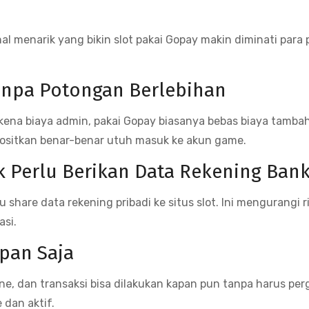
 menarik yang bikin slot pakai Gopay makin diminati para
Tanpa Potongan Berlebihan
ena biaya admin, pakai Gopay biasanya bebas biaya tamba
ositkan benar-benar utuh masuk ke akun game.
k Perlu Berikan Data Rekening Ban
hare data rekening pribadi ke situs slot. Ini mengurangi ri
si.
apan Saja
ne, dan transaksi bisa dilakukan kapan pun tanpa harus perg
dan aktif.