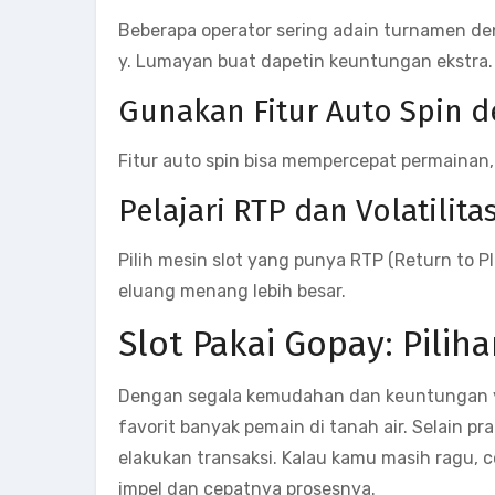
Beberapa operator sering adain turnamen den
y. Lumayan buat dapetin keuntungan ekstra.
Gunakan Fitur Auto Spin d
Fitur auto spin bisa mempercepat permainan, 
Pelajari RTP dan Volatilita
Pilih mesin slot yang punya RTP (Return to Pla
eluang menang lebih besar.
Slot Pakai Gopay: Pili
Dengan segala kemudahan dan keuntungan yan
favorit banyak pemain di tanah air. Selain 
elakukan transaksi. Kalau kamu masih ragu, c
impel dan cepatnya prosesnya.