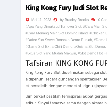
King Kong Fury Judi Slot R
Mei 11, 2023
by Bradley Brooks
0 Co
#Apa Yang Dimaksud Turnover Slot
,
#Cara Main Sl
#Cara Menang Main Slot Domino Island
,
#Chicken 
#Daftar Slot Sweet Bonanza Demo Rupiah
,
#Demo D
#Game Slot Extra Chilli Demo
,
#Geisha Slot Demo
,
#Situs Slot Yang Mudah Maxwin
,
#Slot Demo Hot Fr
Tafsiran KING KONG FU
King Kong Fury Slot didefinisikan sebagai s
a dipenuhi secara guncangan spektakuler. B
ek berselisih dengan mendekati dgn kejayaan
Gim terkait pastilah terinspirasi akibat gerga
erikut. Sinyal tamasya sama dengan aksara 