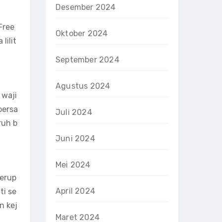
Desember 2024
Free
Oktober 2024
lilit
September 2024
Agustus 2024
 waji
bersa
Juli 2024
ruh b
Juni 2024
Mei 2024
erup
April 2024
ti se
n kej
Maret 2024