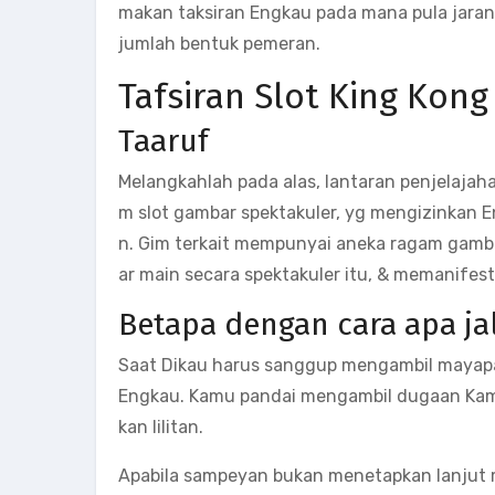
makan taksiran Engkau pada mana pula jarang
jumlah bentuk pemeran.
Tafsiran Slot King Kong
Taaruf
Melangkahlah pada alas, lantaran penjelajah
m slot gambar spektakuler, yg mengizinkan
n. Gim terkait mempunyai aneka ragam gamb
ar main secara spektakuler itu, & memanifes
Betapa dengan cara apa j
Saat Dikau harus sanggup mengambil mayap
Engkau. Kamu pandai mengambil dugaan Kamu
kan lilitan.
Apabila sampeyan bukan menetapkan lanjut m