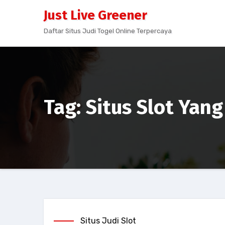
Skip
Just Live Greener
to
Daftar Situs Judi Togel Online Terpercaya
content
Tag: Situs Slot Ya
Situs Judi Slot