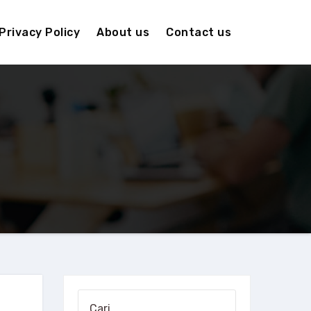
Privacy Policy
About us
Contact us
Cari