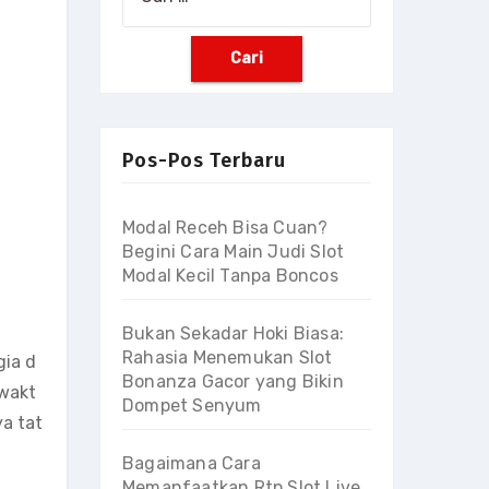
untuk:
Pos-Pos Terbaru
Modal Receh Bisa Cuan?
Begini Cara Main Judi Slot
Modal Kecil Tanpa Boncos
Bukan Sekadar Hoki Biasa:
Rahasia Menemukan Slot
gia d
Bonanza Gacor yang Bikin
 wakt
Dompet Senyum
a tat
Bagaimana Cara
Memanfaatkan Rtp Slot Live