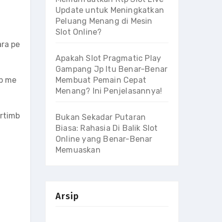
Update untuk Meningkatkan
Peluang Menang di Mesin
Slot Online?
ara pe
Apakah Slot Pragmatic Play
Gampang Jp Itu Benar-Benar
ib me
Membuat Pemain Cepat
Menang? Ini Penjelasannya!
ertimb
Bukan Sekadar Putaran
Biasa: Rahasia Di Balik Slot
Online yang Benar-Benar
Memuaskan
Arsip