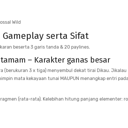
ossal Wild
 Gameplay serta Sifat
ran beserta 3 garis tanda & 20 paylines.
tamam – Karakter ganas besar
a (berukuran 3 x tiga) menyembul dekat tirai Dikau. Jikalau
mpin mata kekayaan tunai MAUPUN menangkap entri pada
 fragmen (rata-rata). Kelebihan hitung panjang elementer: r