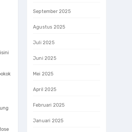
September 2025
Agustus 2025
Juli 2025
sini
Juni 2025
pokok
Mei 2025
April 2025
Februari 2025
sung
Januari 2025
Rose