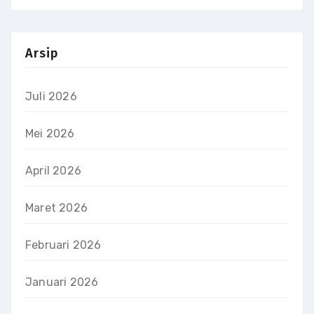
Arsip
Juli 2026
Mei 2026
April 2026
Maret 2026
Februari 2026
Januari 2026