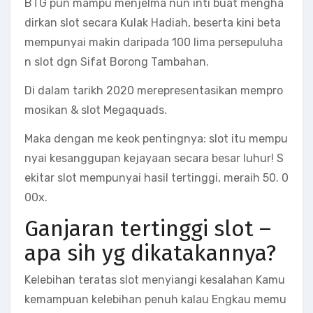
BTG pun mampu menjelma nun inti buat mengha
dirkan slot secara Kulak Hadiah, beserta kini beta
mempunyai makin daripada 100 lima persepuluha
n slot dgn Sifat Borong Tambahan.
Di dalam tarikh 2020 merepresentasikan mempro
mosikan & slot Megaquads.
Maka dengan me keok pentingnya: slot itu mempu
nyai kesanggupan kejayaan secara besar luhur! S
ekitar slot mempunyai hasil tertinggi, meraih 50. 0
00x.
Ganjaran tertinggi slot –
apa sih yg dikatakannya?
Kelebihan teratas slot menyiangi kesalahan Kamu
kemampuan kelebihan penuh kalau Engkau memu