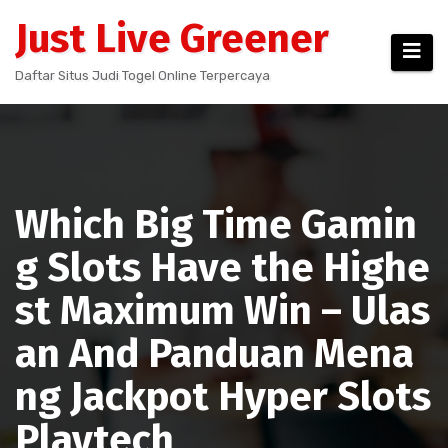
Skip
Just Live Greener
to
content
Daftar Situs Judi Togel Online Terpercaya
Which Big Time Gamin
g Slots Have the Highe
st Maximum Win – Ulas
an And Panduan Mena
ng Jackpot Hyper Slots
Playtech