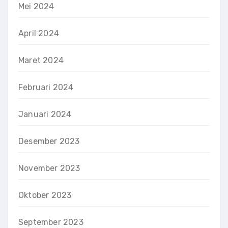
Mei 2024
April 2024
Maret 2024
Februari 2024
Januari 2024
Desember 2023
November 2023
Oktober 2023
September 2023