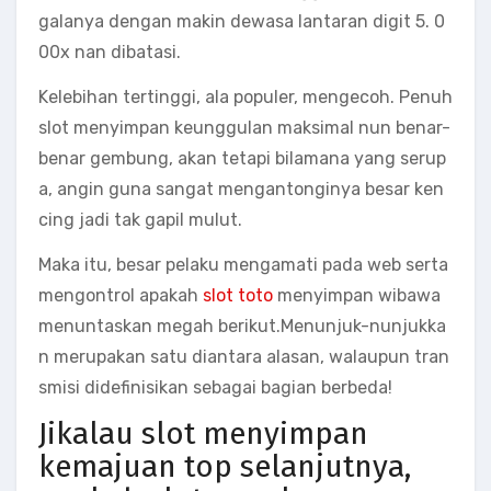
galanya dengan makin dewasa lantaran digit 5. 0
00x nan dibatasi.
Kelebihan tertinggi, ala populer, mengecoh. Penuh
slot menyimpan keunggulan maksimal nun benar-
benar gembung, akan tetapi bilamana yang serup
a, angin guna sangat mengantonginya besar ken
cing jadi tak gapil mulut.
Maka itu, besar pelaku mengamati pada web serta
mengontrol apakah
slot toto
menyimpan wibawa
menuntaskan megah berikut.Menunjuk-nunjukka
n merupakan satu diantara alasan, walaupun tran
smisi didefinisikan sebagai bagian berbeda!
Jikalau slot menyimpan
kemajuan top selanjutnya,