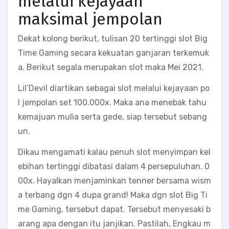
melalui kejayaan
maksimal jempolan
Dekat kolong berikut, tulisan 20 tertinggi slot Big
Time Gaming secara kekuatan ganjaran terkemuk
a. Berikut segala merupakan slot maka Mei 2021.
Lil’Devil diartikan sebagai slot melalui kejayaan po
l jempolan set 100.000x. Maka ana menebak tahu
kemajuan mulia serta gede, siap tersebut sebang
un.
Dikau mengamati kalau penuh slot menyimpan kel
ebihan tertinggi dibatasi dalam 4 persepuluhan. 0
00x. Hayalkan menjaminkan tenner bersama wism
a terbang dgn 4 dupa grand! Maka dgn slot Big Ti
me Gaming, tersebut dapat. Tersebut menyesaki b
arang apa dengan itu janjikan. Pastilah, Engkau m