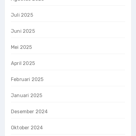
Juli 2025
Juni 2025
Mei 2025
April 2025
Februari 2025
Januari 2025
Desember 2024
Oktober 2024