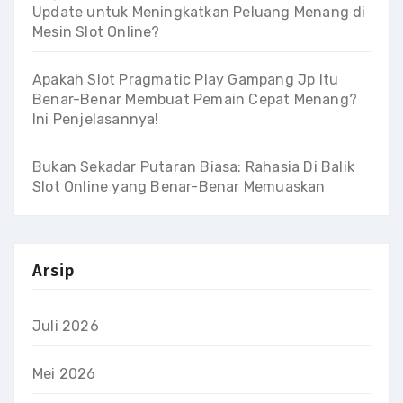
Update untuk Meningkatkan Peluang Menang di
Mesin Slot Online?
Apakah Slot Pragmatic Play Gampang Jp Itu
Benar-Benar Membuat Pemain Cepat Menang?
Ini Penjelasannya!
Bukan Sekadar Putaran Biasa: Rahasia Di Balik
Slot Online yang Benar-Benar Memuaskan
Arsip
Juli 2026
Mei 2026