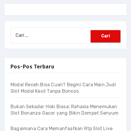
Cari
untuk:
Pos-Pos Terbaru
Modal Receh Bisa Cuan? Begini Cara Main Judi
Slot Modal Kecil Tanpa Boncos
Bukan Sekadar Hoki Biasa: Rahasia Menemukan
Slot Bonanza Gacor yang Bikin Dompet Senyum
Bagaimana Cara Memanfaatkan Rtp Slot Live