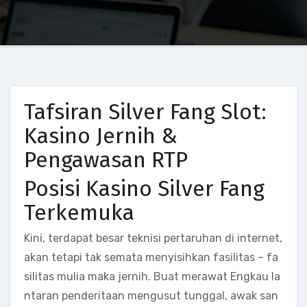
Tafsiran Silver Fang Slot:
Kasino Jernih &
Pengawasan RTP
Posisi Kasino Silver Fang
Terkemuka
Kini, terdapat besar teknisi pertaruhan di internet,
akan tetapi tak semata menyisihkan fasilitas – fa
silitas mulia maka jernih. Buat merawat Engkau la
ntaran penderitaan mengusut tunggal, awak san