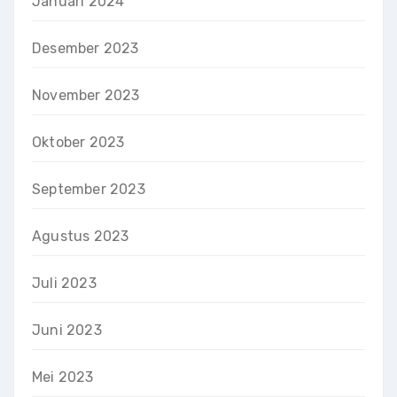
Januari 2024
Desember 2023
November 2023
Oktober 2023
September 2023
Agustus 2023
Juli 2023
Juni 2023
Mei 2023