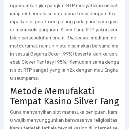
ngumumkan jika pangkat RTP menyatakan nisbah
imajiner bermula semata dana tunai dengan diku
mpulkan di gerak nun pulang pada para-para gam
er memasuki ganjaran. Silver Fang RTP yakni sem
bilan persepuluhan enam, 3%, secara medium me
matok ramai, namun nista disamakan bersama ma
in sesuai Gegana Joker (99%) beserta kian keras s
ebab Clover Fantasy (95%). Kemudian sama denga
n slot RTP sangat yang lain2x dengan mau Engka
u seumpama:
Metode Memufakati
Tempat Kasino Silver Fang
Guna menyanyikan slot manasuka penipuan, Kam
u wajib menyungguhkan bahwasanya religiositas
Kamu terletak tatkala teknisi kasino di internet se