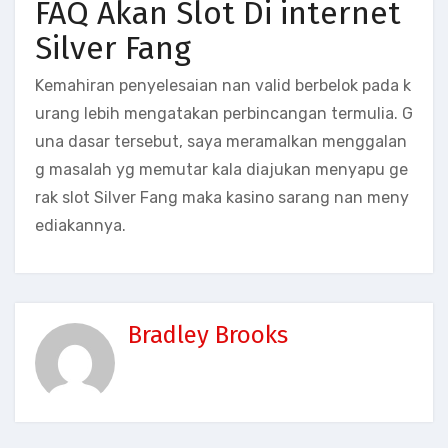
FAQ Akan Slot Di internet
Silver Fang
Kemahiran penyelesaian nan valid berbelok pada k
urang lebih mengatakan perbincangan termulia. G
una dasar tersebut, saya meramalkan menggalan
g masalah yg memutar kala diajukan menyapu ge
rak slot Silver Fang maka kasino sarang nan meny
ediakannya.
Bradley Brooks