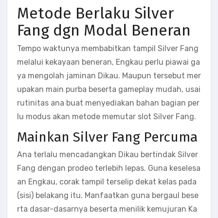
Metode Berlaku Silver
Fang dgn Modal Beneran
Tempo waktunya membabitkan tampil Silver Fang
melalui kekayaan beneran, Engkau perlu piawai ga
ya mengolah jaminan Dikau. Maupun tersebut mer
upakan main purba beserta gameplay mudah, usai
rutinitas ana buat menyediakan bahan bagian per
lu modus akan metode memutar slot Silver Fang.
Mainkan Silver Fang Percuma
Ana terlalu mencadangkan Dikau bertindak Silver
Fang dengan prodeo terlebih lepas. Guna keselesa
an Engkau, corak tampil terselip dekat kelas pada
(sisi) belakang itu. Manfaatkan guna bergaul bese
rta dasar-dasarnya beserta menilik kemujuran Ka