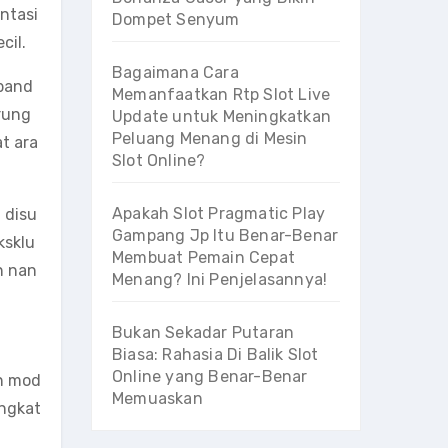
ntasi
Dompet Senyum
cil.
Bagaimana Cara
 band
Memanfaatkan Rtp Slot Live
rung
Update untuk Meningkatkan
Peluang Menang di Mesin
at ara
Slot Online?
Apakah Slot Pragmatic Play
 disu
Gampang Jp Itu Benar-Benar
ksklu
Membuat Pemain Cepat
n nan
Menang? Ini Penjelasannya!
Bukan Sekadar Putaran
Biasa: Rahasia Di Balik Slot
Online yang Benar-Benar
n mod
Memuaskan
ngkat