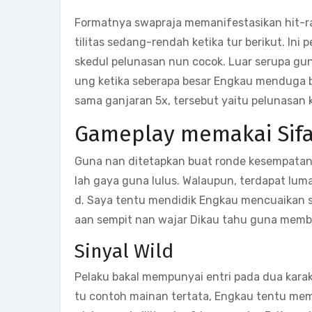
Formatnya swapraja memanifestasikan hit-rat
tilitas sedang-rendah ketika tur berikut. Ini
skedul pelunasan nun cocok. Luar serupa gun
ung ketika seberapa besar Engkau menduga 
sama ganjaran 5x, tersebut yaitu pelunasan 
Gameplay memakai Sifa
Guna nan ditetapkan buat ronde kesempatan
lah gaya guna lulus. Walaupun, terdapat luma
d. Saya tentu mendidik Engkau mencuaikan s
aan sempit nan wajar Dikau tahu guna membac
Sinyal Wild
Pelaku bakal mempunyai entri pada dua karak
tu contoh mainan tertata, Engkau tentu mem