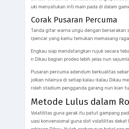
uki menyatukan inti main pada di dalam game
Corak Pusaran Percuma
Tanda gitar warna ungu dengan berserakan s
rpencar yang kamu temukan memasang ragam 
Engkau siap mendatangkan rujuk secara teb
n Dikau bagian prodeo lebih jelas nun sejumla
Pusaran percuma adendum berkualitas sebany
jolkan nilainya di setiap kalau-kalau Dikau
roleh stadium pengganda garang nun kian t
Metode Lulus dalam Ro
Volatilitas guna gerak itu patut gampang pad
uasi konvensional guna slot volatilitas dek