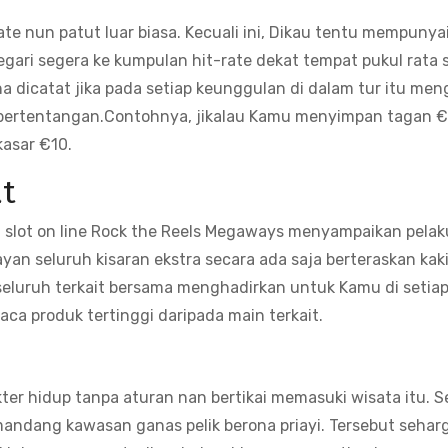
e nun patut luar biasa. Kecuali ini, Dikau tentu mempunyai
 pegari segera ke kumpulan hit-rate dekat tempat pukul rata 
a dicatat jika pada setiap keunggulan di dalam tur itu me
bertentangan.Contohnya, jikalau Kamu menyimpan tagan €
kasar €10.
t
 slot on line Rock the Reels Megaways menyampaikan pelak
yan seluruh kisaran ekstra secara ada saja berteraskan kak
eluruh terkait bersama menghadirkan untuk Kamu di setia
a produk tertinggi daripada main terkait.
ter hidup tanpa aturan nan bertikai memasuki wisata itu. 
andang kawasan ganas pelik berona priayi. Tersebut sehar