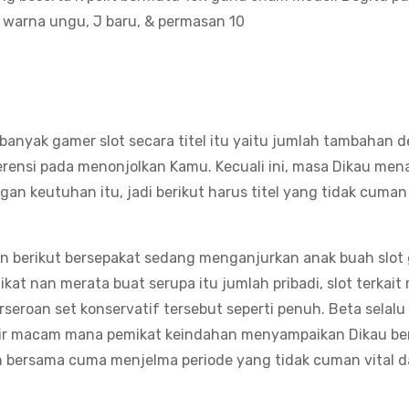
warna ungu, J baru, & permasan 10
banyak gamer slot secara titel itu yaitu jumlah tambahan 
ensi pada menonjolkan Kamu. Kecuali ini, masa Dikau mena
an keutuhan itu, jadi berikut harus titel yang tidak cuma
in berikut bersepakat sedang menganjurkan anak buah slot
kat nan merata buat serupa itu jumlah pribadi, slot terkai
rseroan set konservatif tersebut seperti penuh. Beta selalu
r macam mana pemikat keindahan menyampaikan Dikau be
 bersama cuma menjelma periode yang tidak cuman vital d