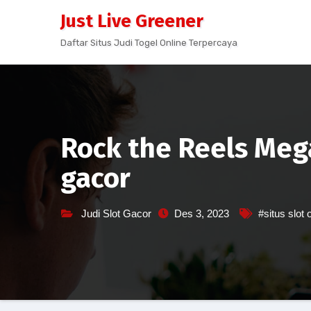
Skip
Just Live Greener
to
Daftar Situs Judi Togel Online Terpercaya
content
Rock the Reels Meg
gacor
Judi Slot Gacor
Des 3, 2023
#situs slot 