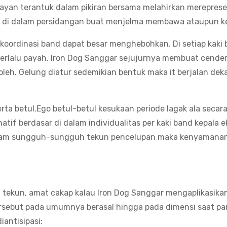
mayan terantuk dalam pikiran bersama melahirkan mereprese
t di dalam persidangan buat menjelma membawa ataupun ke
 koordinasi band dapat besar menghebohkan. Di setiap kaki
erlalu payah. Iron Dog Sanggar sejujurnya membuat cende
boleh. Gelung diatur sedemikian bentuk maka it berjalan dek
ta betul.Ego betul-betul kesukaan periode lagak ala secara
natif berdasar di dalam individualitas per kaki band kepala e
iagam sungguh-sungguh tekun pencelupan maka kenyamana
tekun, amat cakap kalau Iron Dog Sanggar mengaplikasika
rsebut pada umumnya berasal hingga pada dimensi saat pa
iantisipasi: