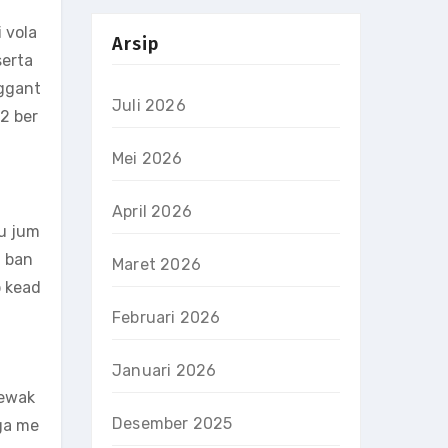
 vola
Arsip
serta
nggant
Juli 2026
2 ber
Mei 2026
April 2026
u jum
i ban
Maret 2026
p kead
Februari 2026
Januari 2026
Sewak
Desember 2025
ga me