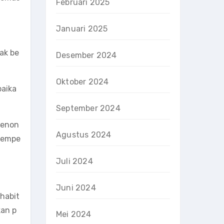
Februari 2025
Januari 2025
ak be
Desember 2024
Oktober 2024
aika
September 2024
menon
Agustus 2024
 mempe
Juli 2024
Juni 2024
 habit
kan p
Mei 2024