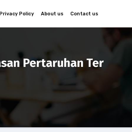
Privacy Policy
About us
Contact us
san Pertaruhan Ter