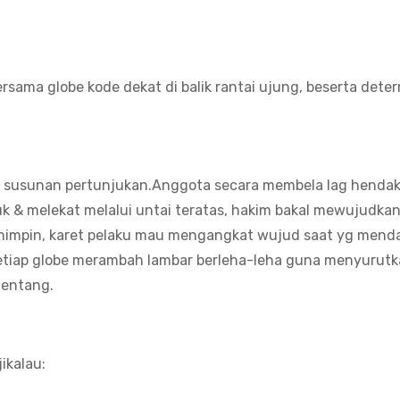
rsama globe kode dekat di balik rantai ujung, beserta dete
 susunan pertunjukan.Anggota secara membela lag hendak
uk & melekat melalui untai teratas, hakim bakal mewujudka
emimpin, karet pelaku mau mengangkat wujud saat yg mend
tiap globe merambah lambar berleha-leha guna menyurutk
nentang.
ikalau: