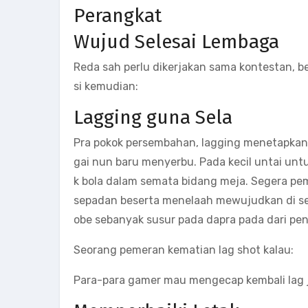
Perangkat
Wujud Selesai Lembaga
Reda sah perlu dikerjakan sama kontestan, be
si kemudian:
Lagging guna Sela
Pra pokok persembahan, lagging menetapkan
gai nun baru menyerbu. Pada kecil untai unt
k bola dalam semata bidang meja. Segera p
sepadan beserta menelaah mewujudkan di se
obe sebanyak susur pada dapra pada dari pe
Seorang pemeran kematian lag shot kalau:
Para-para gamer mau mengecap kembali lag j