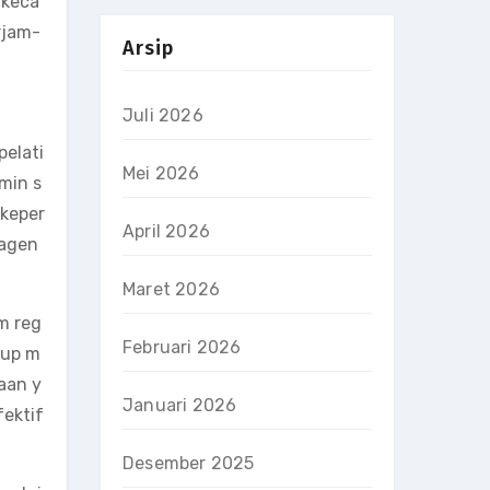
 keca
rjam-
Arsip
Juli 2026
pelati
Mei 2026
min s
 keper
April 2026
 agen
Maret 2026
m reg
Februari 2026
gup m
aan y
Januari 2026
fektif
Desember 2025