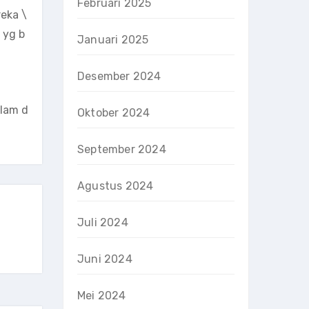
Februari 2025
eka \
 yg b
Januari 2025
Desember 2024
alam d
Oktober 2024
September 2024
Agustus 2024
Juli 2024
Juni 2024
Mei 2024