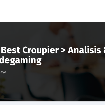
Best Croupier > Analisis
adegaming
caya