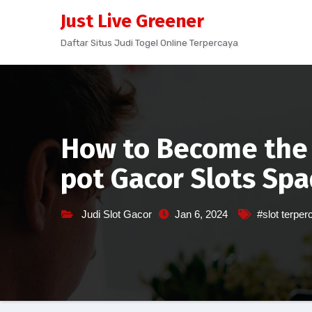
Skip
Just Live Greener
to
Daftar Situs Judi Togel Online Terpercaya
content
How to Become the 
pot Gacor Slots Sp
Judi Slot Gacor
Jan 6, 2024
#slot terper