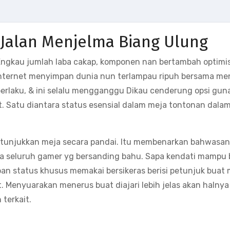
 Jalan Menjelma Biang Ulung
ngkau jumlah laba cakap, komponen nan bertambah optimis
i internet menyimpan dunia nun terlampau ripuh bersama m
rlaku, & ini selalu mengganggu Dikau cenderung opsi guna
 Satu diantara status esensial dalam meja tontonan dalam
rtunjukkan meja secara pandai. Itu membenarkan bahwasan
a seluruh gamer yg bersanding bahu. Sapa kendati mampu 
mpan status khusus memakai bersikeras berisi petunjuk buat
 Menyuarakan menerus buat diajari lebih jelas akan halnya 
terkait.