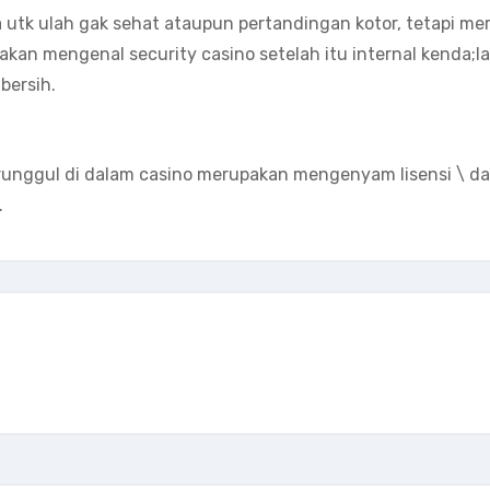
utk ulah gak sehat ataupun pertandingan kotor, tetapi mer
an mengenal security casino setelah itu internal kenda;la
bersih.
runggul di dalam casino merupakan mengenyam lisensi \ d
.