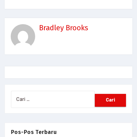
Bradley Brooks
Cari
untuk:
Pos-Pos Terbaru