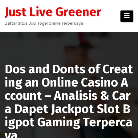
Skip
Just Live Greener
to
content
Daftar Situs Judi Togel Online Terpercaya
Dos and Donts of Creat
ing an Online Casino A
ccount – Analisis & Car
a Dapet Jackpot Slot B
igpot Gaming Terperca
ya