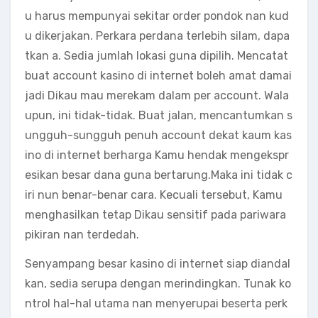
u harus mempunyai sekitar order pondok nan kud
u dikerjakan. Perkara perdana terlebih silam, dapa
tkan a. Sedia jumlah lokasi guna dipilih. Mencatat
buat account kasino di internet boleh amat damai
jadi Dikau mau merekam dalam per account. Wala
upun, ini tidak-tidak. Buat jalan, mencantumkan s
ungguh-sungguh penuh account dekat kaum kas
ino di internet berharga Kamu hendak mengekspr
esikan besar dana guna bertarung.Maka ini tidak c
iri nun benar-benar cara. Kecuali tersebut, Kamu
menghasilkan tetap Dikau sensitif pada pariwara
pikiran nan terdedah.
Senyampang besar kasino di internet siap diandal
kan, sedia serupa dengan merindingkan. Tunak ko
ntrol hal-hal utama nan menyerupai beserta perk