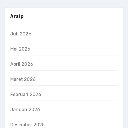
Arsip
Juli 2026
Mei 2026
April 2026
Maret 2026
Februari 2026
Januari 2026
Desember 2025