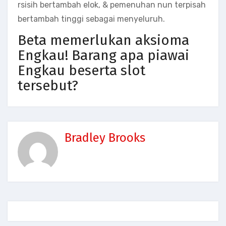
rsisih bertambah elok, & pemenuhan nun terpisah
bertambah tinggi sebagai menyeluruh.
Beta memerlukan aksioma
Engkau! Barang apa piawai
Engkau beserta slot
tersebut?
Bradley Brooks