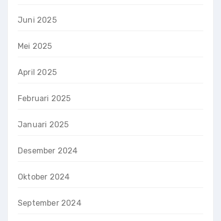
Juni 2025
Mei 2025
April 2025
Februari 2025
Januari 2025
Desember 2024
Oktober 2024
September 2024