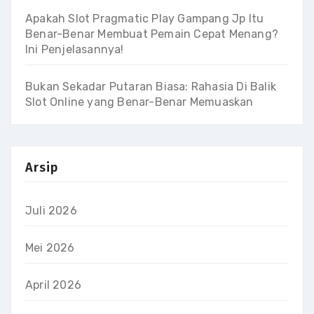
Apakah Slot Pragmatic Play Gampang Jp Itu
Benar-Benar Membuat Pemain Cepat Menang?
Ini Penjelasannya!
Bukan Sekadar Putaran Biasa: Rahasia Di Balik
Slot Online yang Benar-Benar Memuaskan
Arsip
Juli 2026
Mei 2026
April 2026