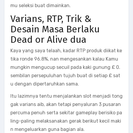
mu seleksi buat dimainkan.
Varians, RTP, Trik &
Desain Masa Berlaku
Dead or Alive dua
Kaya yang saya telaah, kadar RTP produk diikat ke
tika ronde 96.8%, nan mengesankan kalau Kamu
mungkin mengucup secuil pada kaki gunung £ 0.
sembilan persepuluhan tujuh buat di setiap £ sat
u dengan dipertaruhkan sama.
Itu lazimnya tentu menjalankan slot menjadi tong
gak varians aib, akan tetapi penyaluran 3 pusaran
percuma penuh serta sekitar gameplay berisiko pa
ling-paling melaksanakan gerak berikut kecil maki
n mengeluarkan guna bagian ala.