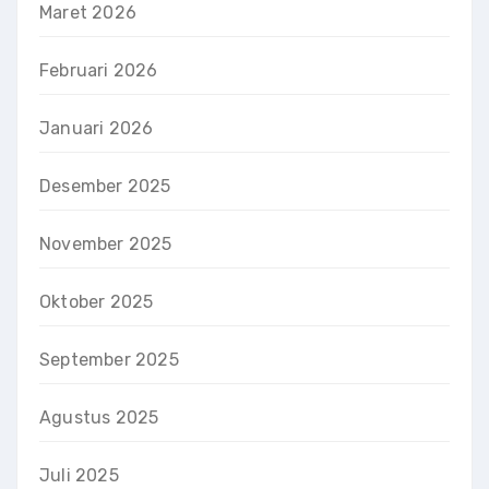
Maret 2026
Februari 2026
Januari 2026
Desember 2025
November 2025
Oktober 2025
September 2025
Agustus 2025
Juli 2025