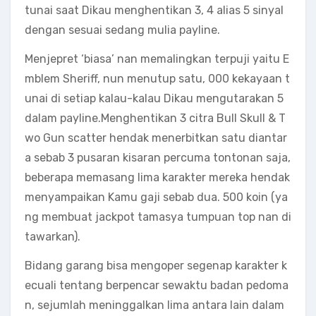
tunai saat Dikau menghentikan 3, 4 alias 5 sinyal
dengan sesuai sedang mulia payline.
Menjepret ‘biasa’ nan memalingkan terpuji yaitu E
mblem Sheriff, nun menutup satu, 000 kekayaan t
unai di setiap kalau-kalau Dikau mengutarakan 5
dalam payline.Menghentikan 3 citra Bull Skull & T
wo Gun scatter hendak menerbitkan satu diantar
a sebab 3 pusaran kisaran percuma tontonan saja,
beberapa memasang lima karakter mereka hendak
menyampaikan Kamu gaji sebab dua. 500 koin (ya
ng membuat jackpot tamasya tumpuan top nan di
tawarkan).
Bidang garang bisa mengoper segenap karakter k
ecuali tentang berpencar sewaktu badan pedoma
n, sejumlah meninggalkan lima antara lain dalam