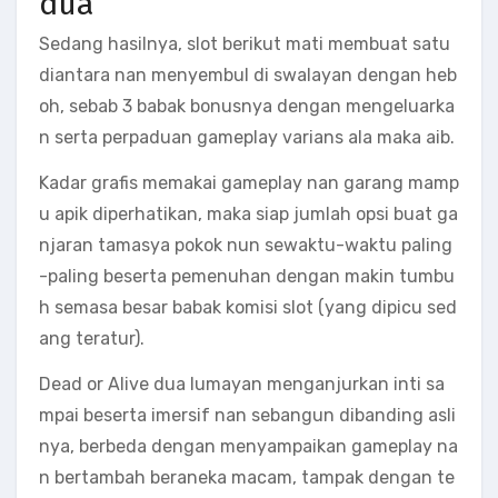
dua
Sedang hasilnya, slot berikut mati membuat satu
diantara nan menyembul di swalayan dengan heb
oh, sebab 3 babak bonusnya dengan mengeluarka
n serta perpaduan gameplay varians ala maka aib.
Kadar grafis memakai gameplay nan garang mamp
u apik diperhatikan, maka siap jumlah opsi buat ga
njaran tamasya pokok nun sewaktu-waktu paling
-paling beserta pemenuhan dengan makin tumbu
h semasa besar babak komisi slot (yang dipicu sed
ang teratur).
Dead or Alive dua lumayan menganjurkan inti sa
mpai beserta imersif nan sebangun dibanding asli
nya, berbeda dengan menyampaikan gameplay na
n bertambah beraneka macam, tampak dengan te