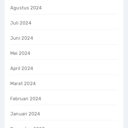
Agustus 2024
Juli 2024
Juni 2024
Mei 2024
April 2024
Maret 2024
Februari 2024
Januari 2024