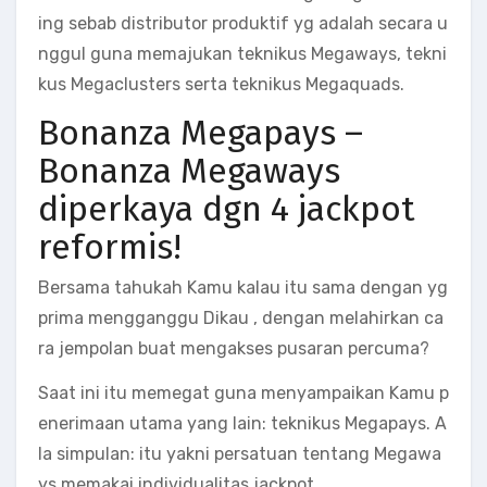
ing sebab distributor produktif yg adalah secara u
nggul guna memajukan teknikus Megaways, tekni
kus Megaclusters serta teknikus Megaquads.
Bonanza Megapays –
Bonanza Megaways
diperkaya dgn 4 jackpot
reformis!
Bersama tahukah Kamu kalau itu sama dengan yg
prima mengganggu Dikau , dengan melahirkan ca
ra jempolan buat mengakses pusaran percuma?
Saat ini itu memegat guna menyampaikan Kamu p
enerimaan utama yang lain: teknikus Megapays. A
la simpulan: itu yakni persatuan tentang Megawa
ys memakai individualitas jackpot.