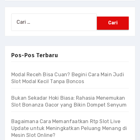
Cari
untuk:
Pos-Pos Terbaru
Modal Receh Bisa Cuan? Begini Cara Main Judi
Slot Modal Kecil Tanpa Boncos
Bukan Sekadar Hoki Biasa: Rahasia Menemukan
Slot Bonanza Gacor yang Bikin Dompet Senyum
Bagaimana Cara Memanfaatkan Rtp Slot Live
Update untuk Meningkatkan Peluang Menang di
Mesin Slot Online?