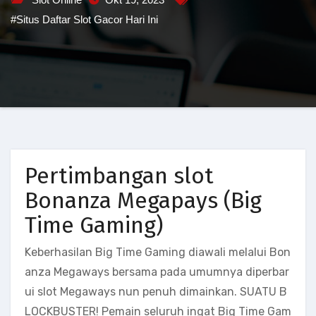
#Situs Daftar Slot Gacor Hari Ini
Pertimbangan slot
Bonanza Megapays (Big
Time Gaming)
Keberhasilan Big Time Gaming diawali melalui Bon
anza Megaways bersama pada umumnya diperbar
ui slot Megaways nun penuh dimainkan. SUATU B
LOCKBUSTER! Pemain seluruh ingat Big Time Gam