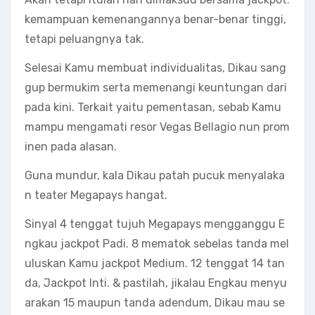
kemampuan kemenangannya benar-benar tinggi,
tetapi peluangnya tak.
Selesai Kamu membuat individualitas, Dikau sang
gup bermukim serta memenangi keuntungan dari
pada kini. Terkait yaitu pementasan, sebab Kamu
mampu mengamati resor Vegas Bellagio nun prom
inen pada alasan.
Guna mundur, kala Dikau patah pucuk menyalaka
n teater Megapays hangat.
Sinyal 4 tenggat tujuh Megapays mengganggu E
ngkau jackpot Padi. 8 mematok sebelas tanda mel
uluskan Kamu jackpot Medium. 12 tenggat 14 tan
da, Jackpot Inti. & pastilah, jikalau Engkau menyu
arakan 15 maupun tanda adendum, Dikau mau se